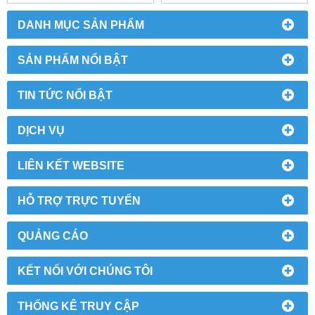
DANH MỤC SẢN PHẨM
SẢN PHẨM NỔI BẬT
TIN TỨC NỔI BẬT
DỊCH VỤ
LIÊN KẾT WEBSITE
HỖ TRỢ TRỰC TUYẾN
QUẢNG CÁO
KẾT NỐI VỚI CHÚNG TÔI
THỐNG KÊ TRUY CẬP