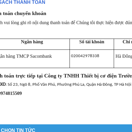
 SÁCH THANH TOÁN
 toán chuyển khoản
 vui lòng ghi rõ nội dung thanh toán để Chúng tôi thực hiện được đú
Ngân hàng
Số tài khoản
Chi
ân hàng TMCP Sacombank
Hà Đôn
020042978338
h toán trực tiếp tại Công ty TNHH Thiết bị cơ điện Trườ
KKD
: Số 23, Ngõ 8, Phố Văn Phú, Phường Phú La, Quận Hà Đông, TP Hà Nội
0974815509
 CHỌN TIN TỨC