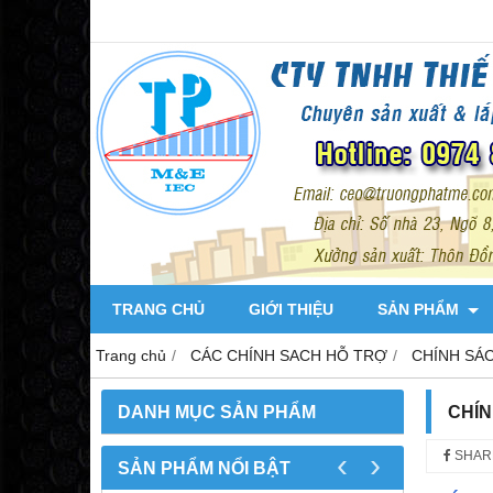
TRANG CHỦ
GIỚI THIỆU
SẢN PHẨM
Trang chủ
CÁC CHÍNH SACH HỖ TRỢ
CHÍNH SÁ
DANH MỤC SẢN PHẨM
CHÍN
‹
›
SHAR
SẢN PHẨM NỔI BẬT