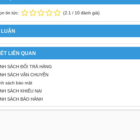
n tin tức:
(
2.1
/
10
đánh giá)
 LUẬN
IẾT LIÊN QUAN
NH SÁCH ĐỔI TRẢ HÀNG
ÍNH SÁCH VẬN CHUYỂN
nh sách bảo mật
NH SÁCH KHIẾU NẠI
ÍNH SÁCH BẢO HÀNH