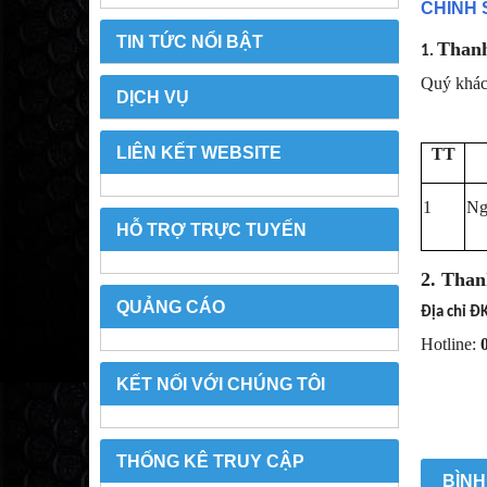
CHÍNH
TIN TỨC NỔI BẬT
Thanh
1.
Quý khách
DỊCH VỤ
LIÊN KẾT WEBSITE
TT
1
Ng
HỖ TRỢ TRỰC TUYẾN
2. Than
QUẢNG CÁO
Địa chỉ Đ
Hotline:
KẾT NỐI VỚI CHÚNG TÔI
THỐNG KÊ TRUY CẬP
BÌNH