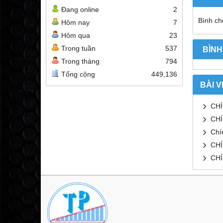
Đang online
2
Bình chọ
Hôm nay
7
Hôm qua
23
Trong tuần
537
BÌNH
Trong tháng
794
Tổng cộng
449,136
BÀI V
CHÍ
CH
Chí
CHÍ
CH