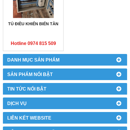
TỦ ĐIỀU KHIỂN BIẾN TẦN
Hotline 0974 815 509
DANH MỤC SẢN PHẨM
SẢN PHẨM NỔI BẬT
TIN TỨC NỔI BẬT
DỊCH VỤ
LIÊN KẾT WEBSITE