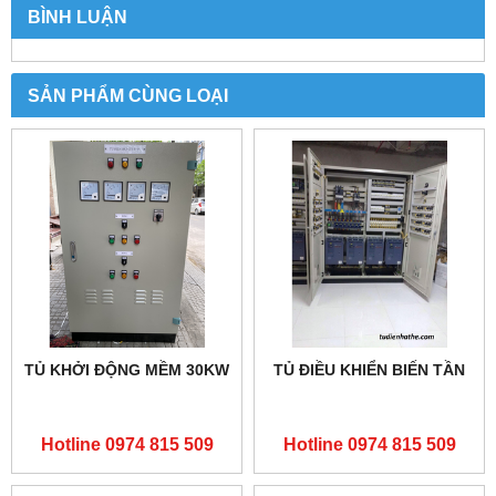
BÌNH LUẬN
SẢN PHẨM CÙNG LOẠI
TỦ KHỞI ĐỘNG MỀM 30KW
TỦ ĐIỀU KHIỂN BIẾN TẦN
Hotline 0974 815 509
Hotline 0974 815 509