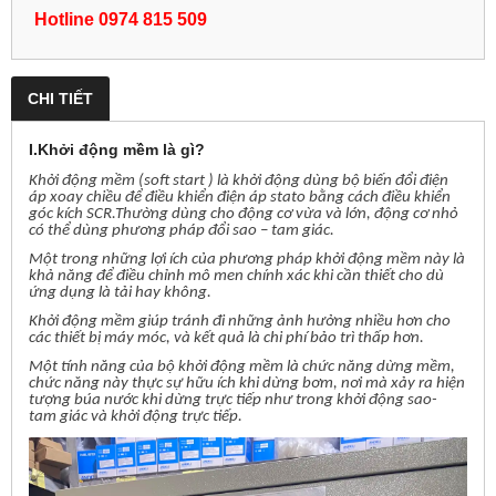
Hotline 0974 815 509
CHI TIẾT
I.Khởi động mềm là gì?
Khởi động mềm (soft start ) là khởi động dùng bộ biến đổi điện
áp xoay chiều để điều khiển điện áp stato bằng cách điều khiển
góc kích SCR.Thường dùng cho động cơ vừa và lớn, động cơ nhỏ
có thể dùng phương pháp đổi sao – tam giác.
Một trong những lợi ích của phương pháp khởi động mềm này là
khả năng để điều chỉnh mô men chính xác khi cần thiết cho dù
ứng dụng là tải hay không.
Khởi động mềm giúp tránh đi những ảnh hưởng nhiều hơn cho
các thiết bị máy móc, và kết quả là chi phí bảo trì thấp hơn.
Một tính năng của bộ khởi động mềm là chức năng dừng mềm,
chức năng này thực sự hữu ích khi dừng bơm, nơi mà xảy ra hiện
tượng búa nước khi dừng trực tiếp như trong khởi động sao-
tam giác và khởi động trực tiếp.