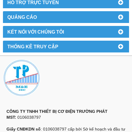
HỖ TRỢ TRỰC TUYẾN
QUẢNG CÁO
KẾT NỐI VỚI CHÚNG TÔI
THỐNG KÊ TRUY CẬP
CÔNG TY TNHH THIẾT BỊ CƠ ĐIỆN TRƯỜNG PHÁT
MST:
0106038797
Giấy CNĐKDN số
: 0106038797 cấp bởi Sở kế hoạch và đầu tư