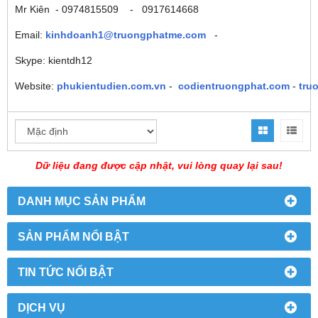
Mr Kiên - 0974815509 - 0917614668
Email:
kinhdoanh1@truongphatme.com
-
Skype: kientdh12
Website:
phukientudien.com.vn
-
codientruongphat.com
-
tru
Dữ liệu đang được cập nhật, vui lòng quay lại sau!
DANH MỤC SẢN PHẨM
SẢN PHẨM NỔI BẬT
TIN TỨC NỔI BẬT
DỊCH VỤ