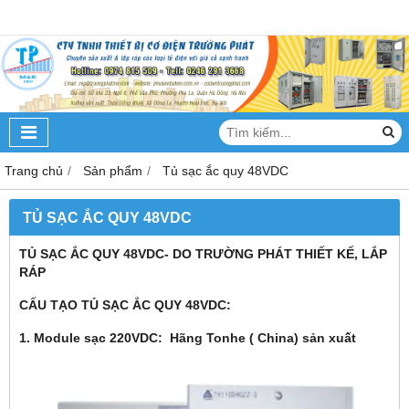
Trang chủ
Sản phẩm
Tủ sạc ắc quy 48VDC
TỦ SẠC ẮC QUY 48VDC
TỦ SẠC ẮC QUY 48VDC- DO TRƯỜNG PHÁT THIẾT KẾ, LẮP
RÁP
CẤU TẠO TỦ SẠC ẮC QUY 48VDC:
1. Module sạc 220VDC: Hãng Tonhe ( China) sản xuất