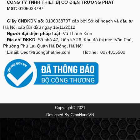
CÔNG TY TNHH THIẾT BỊ CƠ ĐIỆN TRƯỜNG PHÁT
MST:
0106038797
Giấy CNĐKDN số
: 0106038797 cấp bởi Sở kế hoạch và đầu tư
Hà Nội cấp lần đầu ngày 16/11/2012
Người đại diện pháp luật
: Vũ Thành Kiên
Địa chỉ ĐKKD
: Số nhà 47, Liền kề 26, Khu đô thị mớii Văn Phú,
Phường Phú La, Quận Hà Đông, Hà Nội
Email:
Ceo@truongphatme.com
Hotline: 0974815509
Copyright© 2021
Designed By
GianHangVN