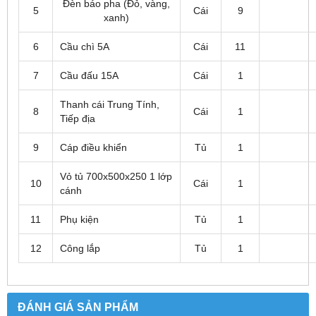
Đèn báo pha (Đỏ, vàng,
5
Cái
9
xanh)
6
Cầu chì 5A
Cái
11
7
Cầu đấu 15A
Cái
1
Thanh cái Trung Tính,
8
Cái
1
Tiếp địa
9
Cáp điều khiển
Tủ
1
Vỏ tủ 700x500x250 1 lớp
10
Cái
1
cánh
11
Phụ kiện
Tủ
1
12
Công lắp
Tủ
1
ĐÁNH GIÁ SẢN PHẨM