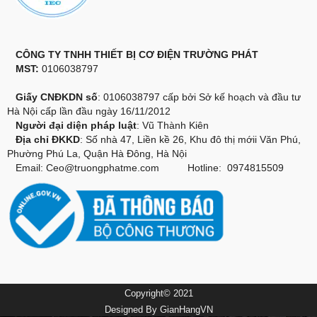
CÔNG TY TNHH THIẾT BỊ CƠ ĐIỆN TRƯỜNG PHÁT
MST:
0106038797
Giấy CNĐKDN số
: 0106038797 cấp bởi Sở kế hoạch và đầu tư
Hà Nội cấp lần đầu ngày 16/11/2012
Người đại diện pháp luật
: Vũ Thành Kiên
Địa chỉ ĐKKD
: Số nhà 47, Liền kề 26, Khu đô thị mớii Văn Phú,
Phường Phú La, Quận Hà Đông, Hà Nội
Email:
Ceo@truongphatme.com
Hotline: 0974815509
Copyright© 2021
Designed By
GianHangVN