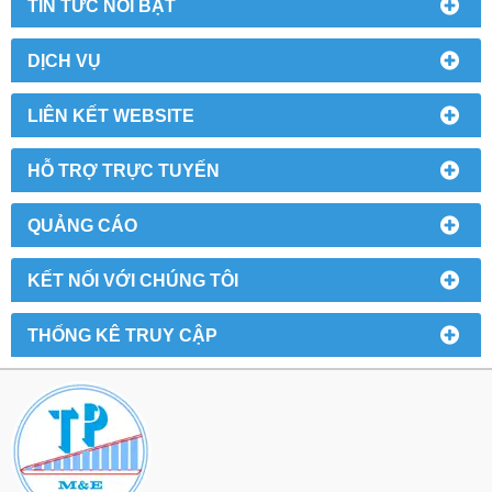
TIN TỨC NỔI BẬT
DỊCH VỤ
LIÊN KẾT WEBSITE
HỖ TRỢ TRỰC TUYẾN
QUẢNG CÁO
KẾT NỐI VỚI CHÚNG TÔI
THỐNG KÊ TRUY CẬP