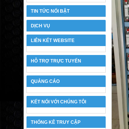
TIN TỨC NỔI BẬT
DỊCH VỤ
LIÊN KẾT WEBSITE
HỖ TRỢ TRỰC TUYẾN
QUẢNG CÁO
KẾT NỐI VỚI CHÚNG TÔI
THỐNG KÊ TRUY CẬP