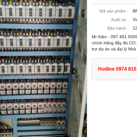
Mã sản phẩm :
B
Xuất xứ :
V
Bảo hành :
12
Mr Kiên - 097 481 550
chính hãng đầy đủ CO,
trợ dự án và đại lý Nh
Hotline 0974 815