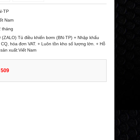
N-TP
iết Nam
 tháng
9 (ZALO) Tủ điều khiển bơm (BN-TP) + Nhập khẩu
 CQ, hóa đơn VAT. + Luôn tồn kho số lượng lớn. + Hỗ
à sản xuất:Viết Nam
 509