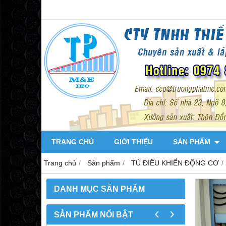
TRANG CHỦ
GIỚI THIỆU
SẢN PHẨM
Trang chủ
Sản phẩm
TỦ ĐIỀU KHIỂN ĐỘNG CƠ
DANH MỤC SẢN PHẨM
‹
›
SẢN PHẨM NỔI BẬT