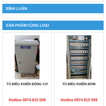
BÌNH LUẬN
SẢN PHẨM CÙNG LOẠI
TỦ ĐIỀU KHIỂN ĐỘNG CƠ
TỦ ĐIỀU KHIỂN BƠM
Hotline 0974 815 509
Hotline 0974 815 509