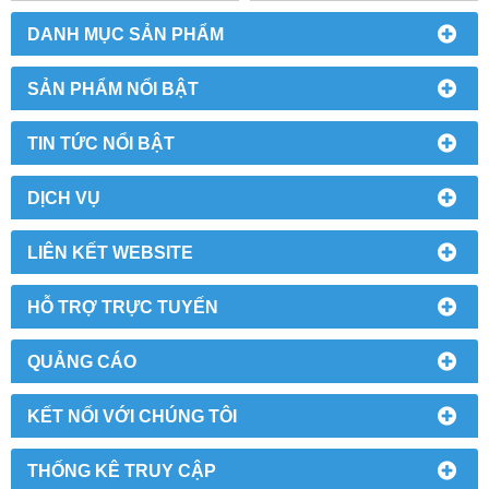
DANH MỤC SẢN PHẨM
SẢN PHẨM NỔI BẬT
TIN TỨC NỔI BẬT
DỊCH VỤ
LIÊN KẾT WEBSITE
HỖ TRỢ TRỰC TUYẾN
QUẢNG CÁO
KẾT NỐI VỚI CHÚNG TÔI
THỐNG KÊ TRUY CẬP